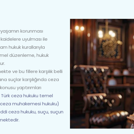
al yaşamın korunması
 kaidelere uyulması ile
am hukuk kurallarıyla
emel düzenleme, hukuk
ur.
kte ve bu fillere karşılık belli
a suçlar karşılığında ceza
konusu yaptırımları
.
Türk ceza hukuku temel
u (ceza muhakemesi hukuku)
addi ceza hukuku, suçu, suçun
emektedir.