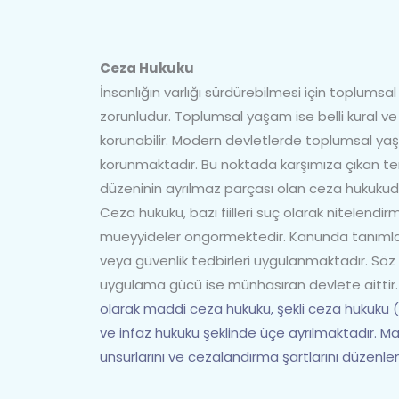
Ceza Hukuku
İnsanlığın varlığı sürdürebilmesi için toplums
zorunludur. Toplumsal yaşam ise belli kural ve
korunabilir. Modern devletlerde toplumsal yaş
korunmaktadır. Bu noktada karşımıza çıkan t
düzeninin ayrılmaz parçası olan ceza hukukud
Ceza hukuku, bazı fiilleri suç olarak nitelendirme
müeyyideler öngörmektedir. Kanunda tanımlan
veya güvenlik tedbirleri uygulanmaktadır. Söz 
uygulama gücü ise münhasıran devlete aittir
olarak maddi ceza hukuku, şekli ceza hukuk
ve infaz hukuku şeklinde üçe ayrılmaktadır. M
unsurlarını ve cezalandırma şartlarını düzenl