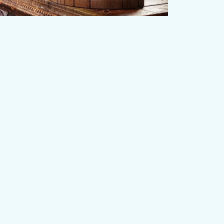
rev alanını belirleyen başvuru sınırları her yıl
afından belirlenmektedir.2021 yılı için
nde olmayan illerde değeri 11.330 TL’nin
da il tüketici hakem heyetlerine, büyükşehir
 illerde ise 7.550 TL-11.330 TL arasındaki
akem heyetlerine başvuru yapılacaktır.
Değeri
azlıklar için ise ilçe tüketici hakem
ı zorunludur.
erindeki uyuşmazlıklarda tüketici hakem
. Söz konusu uyuşmazlıklar için öncelikle
, sonrasında ise tüketici hukukuna ilişkin
hkeme olan tüketici mahkemelerinde dava