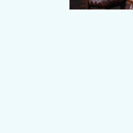
Tüketici Hakem Heyetlerinin gö
Hazine ve Maliye Bakanlığı tar
büyükşehir belediyesi statüsü
altında bulunan uyuşmazlıklar
belediyesi statüsünde bulunan
uyuşmazlıklarda il tüketici h
7.550 TL altında bulunan uyuşm
heyetlerine başvuru yapılmas
2021 yılı için, 11.330 TL ve üz
heyetlerine başvuru yapılamaz
arabulucuya başvuru yapılmalı
uyuşmazlıklarda görevli ma
açılmalıdır.