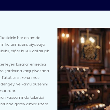
tüketicinin her anlamda
nin korunmasını, piyasaya
kuku, diğer hukuk dalları gibi
zenleyen kurallar emredici
me şartlarına karşı piyasada
 Tüketicinin korunması
al dengeyi ve kamu düzenini
utlaktır.
anun kapsamında tüketici
zümünde görev almak üzere